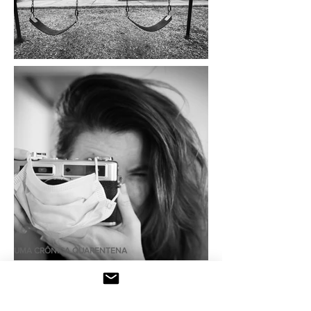
UMA CRÔNICA QUARENTENA
Na escuridão das nuvens COVID-19, as sombras
tocam todos os aspectos da vida, em todos os
cantos do mundo. Esperamos perto dos